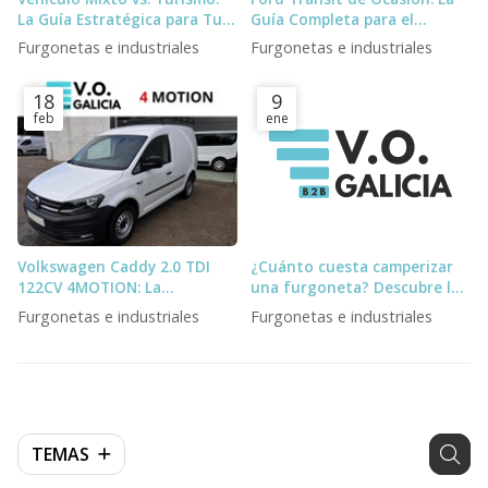
La Guía Estratégica para Tu
Guía Completa para el
Negocio
Profesional Exigente
Furgonetas e industriales
Furgonetas e industriales
18
9
feb
ene
Volkswagen Caddy 2.0 TDI
¿Cuánto cuesta camperizar
122CV 4MOTION: La
una furgoneta? Descubre los
Furgoneta Definitiva para el
tipos de camperizaciones
Furgonetas e industriales
Furgonetas e industriales
Profesional Exigente
para furgonetas
TEMAS