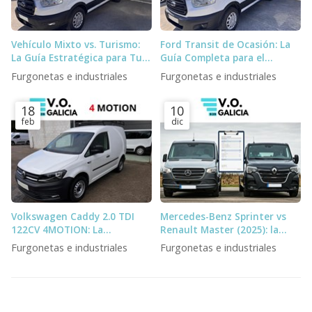
Vehículo Mixto vs. Turismo:
Ford Transit de Ocasión: La
La Guía Estratégica para Tu
Guía Completa para el
Negocio
Profesional Exigente
Furgonetas e industriales
Furgonetas e industriales
18
10
feb
dic
Volkswagen Caddy 2.0 TDI
Mercedes-Benz Sprinter vs
122CV 4MOTION: La
Renault Master (2025): la
Furgoneta Definitiva para el
comparativa definitiva para
Furgonetas e industriales
Furgonetas e industriales
Profesional Exigente
profesionales