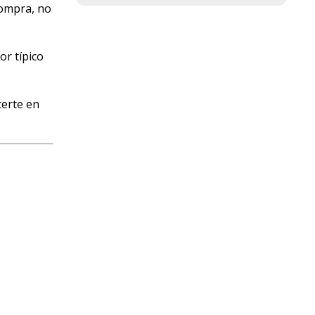
compra, no
r típico
terte en