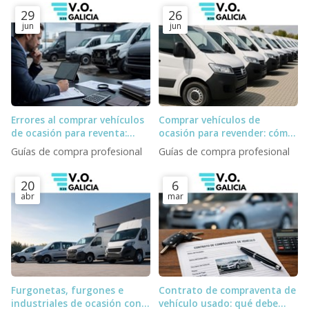
29
26
jun
jun
Errores al comprar vehículos
Comprar vehículos de
de ocasión para reventa:
ocasión para revender: cómo
stock fantasma, subastas y
elegir stock y proveedor
Guías de compra profesional
Guías de compra profesional
logística
20
6
abr
mar
Furgonetas, furgones e
Contrato de compraventa de
industriales de ocasión con
vehículo usado: qué debe