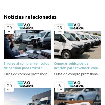
Noticias relacionadas
29
26
jun
jun
Errores al comprar vehículos
Comprar vehículos de
de ocasión para reventa:
ocasión para revender: cómo
stock fantasma, subastas y
elegir stock y proveedor
Guías de compra profesional
Guías de compra profesional
logística
20
6
abr
mar