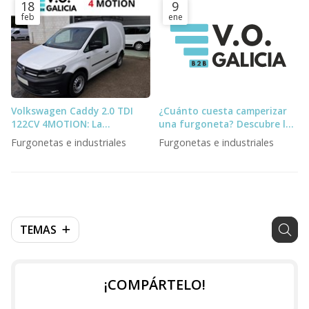
18
9
feb
ene
Volkswagen Caddy 2.0 TDI
¿Cuánto cuesta camperizar
122CV 4MOTION: La
una furgoneta? Descubre los
Furgoneta Definitiva para el
tipos de camperizaciones
Furgonetas e industriales
Furgonetas e industriales
Profesional Exigente
para furgonetas
TEMAS
¡COMPÁRTELO!