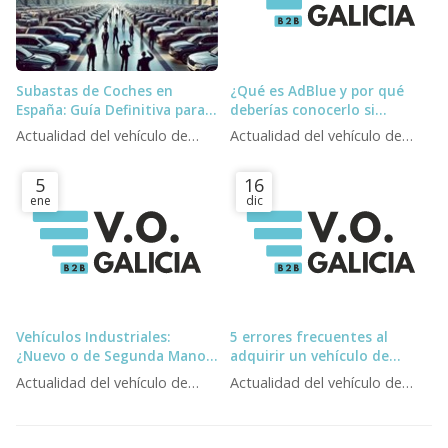
Subastas de Coches en
¿Qué es AdBlue y por qué
España: Guía Definitiva para
deberías conocerlo si
Profesionales (Y la
trabajas con vehículos
Actualidad del vehículo de
Actualidad del vehículo de
Alternativa )
diésel?
ocasión
ocasión
5
16
ene
dic
Vehículos Industriales:
5 errores frecuentes al
¿Nuevo o de Segunda Mano?
adquirir un vehículo de
Guía 2025
ocasión y cómo evitarlos
Actualidad del vehículo de
Actualidad del vehículo de
ocasión
ocasión