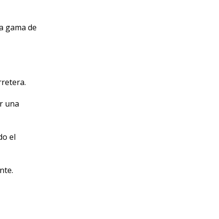
ia gama de
rretera.
er una
do el
nte.