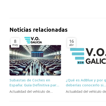
Noticias relacionadas
8
16
may
abr
Subastas de Coches en
¿Qué es AdBlue y por 
España: Guía Definitiva para
deberías conocerlo si
Profesionales (Y la
trabajas con vehículos
Actualidad del vehículo de
Actualidad del vehículo d
Alternativa )
diésel?
ocasión
ocasión