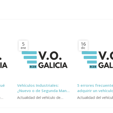
5
16
ene
dic
qué
Vehículos Industriales:
5 errores frecuente
¿Nuevo o de Segunda Mano?
adquirir un vehícul
Guía 2025
ocasión y cómo evi
e
Actualidad del vehículo de
Actualidad del vehícu
ocasión
ocasión