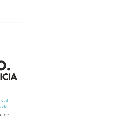
s al
o de
tarlos
lo de