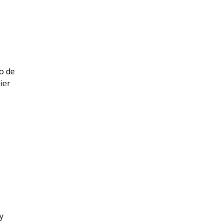
o de
ier
y