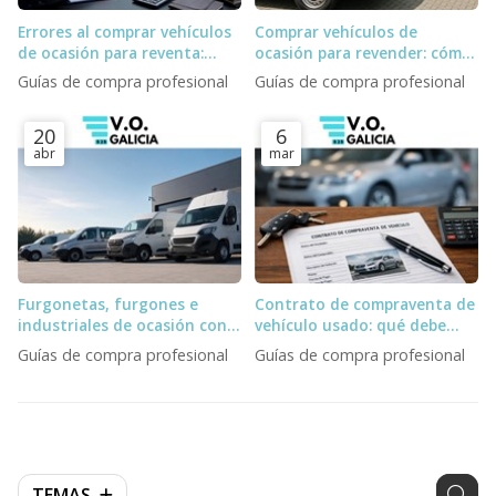
Errores al comprar vehículos
Comprar vehículos de
de ocasión para reventa:
ocasión para revender: cómo
stock fantasma, subastas y
elegir stock y proveedor
Guías de compra profesional
Guías de compra profesional
logística
20
6
abr
mar
Furgonetas, furgones e
Contrato de compraventa de
industriales de ocasión con
vehículo usado: qué debe
entrega inmediata para
incluir un profesional
Guías de compra profesional
Guías de compra profesional
profesionales
TEMAS