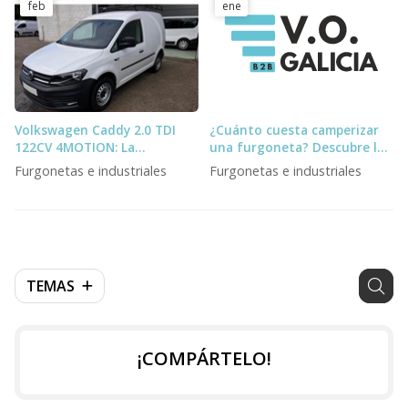
feb
ene
Volkswagen Caddy 2.0 TDI
¿Cuánto cuesta camperizar
122CV 4MOTION: La
una furgoneta? Descubre los
Furgoneta Definitiva para el
tipos de camperizaciones
Furgonetas e industriales
Furgonetas e industriales
Profesional Exigente
para furgonetas
TEMAS
¡COMPÁRTELO!