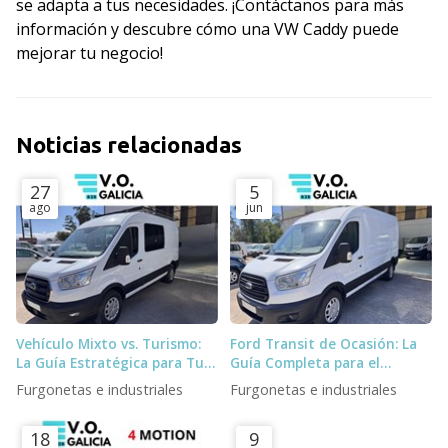
se adapta a tus necesidades. ¡Contáctanos para más
información y descubre cómo una VW Caddy puede
mejorar tu negocio!
Noticias relacionadas
27
5
ago
jun
Vehículo Mixto vs. Turismo:
Ford Transit de Ocasión: La
La Guía Estratégica para Tu
Guía Completa para el
Negocio
Profesional Exigente
Furgonetas e industriales
Furgonetas e industriales
18
9