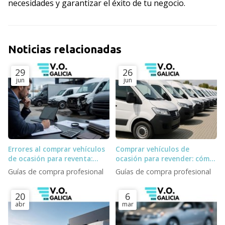
necesidades y garantizar el éxito de tu negocio.
Noticias relacionadas
29
26
jun
jun
Errores al comprar vehículos
Comprar vehículos de
de ocasión para reventa:
ocasión para revender: cómo
stock fantasma, subastas y
elegir stock y proveedor
Guías de compra profesional
Guías de compra profesional
logística
20
6
abr
mar