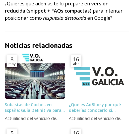
¿Quieres que además te lo prepare en
versión
reducida (snippet + FAQs compactas)
para intentar
posicionar como
respuesta destacada
en Google?
Noticias relacionadas
8
16
may
abr
Subastas de Coches en
¿Qué es AdBlue y por qué
España: Guía Definitiva para
deberías conocerlo si
Profesionales (Y la
trabajas con vehículos
Actualidad del vehículo de
Actualidad del vehículo de
Alternativa )
diésel?
ocasión
ocasión
5
16