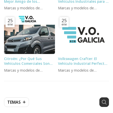
Mejor Amigo de los
Vehículos Industriales para el
Profesionales
Futuro
Marcas y modelos de
Marcas y modelos de
furgonetas e industriales
furgonetas e industriales
25
25
ene
ene
Citroën: ¿Por Qué Sus
Volkswagen Crafter: El
Vehículos Comerciales Son
Vehículo Industrial Perfecto
Una Elección Inteligente para
para Profesionales en el 2025
Marcas y modelos de
Marcas y modelos de
Empresas?
furgonetas e industriales
furgonetas e industriales
TEMAS