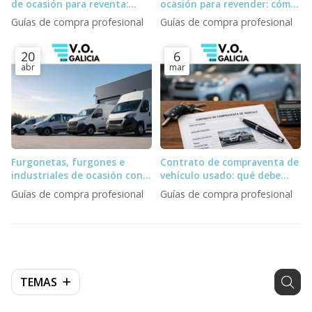
de ocasión para reventa:
ocasión para revender: cómo
stock fantasma, subastas y
elegir stock y proveedor
Guías de compra profesional
Guías de compra profesional
logística
20
6
abr
mar
Furgonetas, furgones e
Contrato de compraventa de
industriales de ocasión con
vehículo usado: qué debe
entrega inmediata para
incluir un profesional
Guías de compra profesional
Guías de compra profesional
profesionales
TEMAS