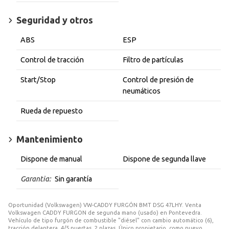
Seguridad y otros
ABS
ESP
Control de tracción
Filtro de partículas
Start/Stop
Control de presión de
neumáticos
Rueda de repuesto
Mantenimiento
Dispone de manual
Dispone de segunda llave
Garantia:
Sin garantía
Oportunidad (Volkswagen) VW-CADDY FURGÓN BMT DSG 47LHY. Venta
Volkswagen CADDY FURGON de segunda mano (usado) en Pontevedra.
Vehículo de tipo furgón de combustible "diésel" con cambio automático (6),
tracción delantera, 4/5 puertas, 2 plazas. Único propietario, como nuevo,