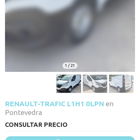
1
/
21
RENAULT-TRAFIC L1H1 0LPN
en
Pontevedra
CONSULTAR PRECIO