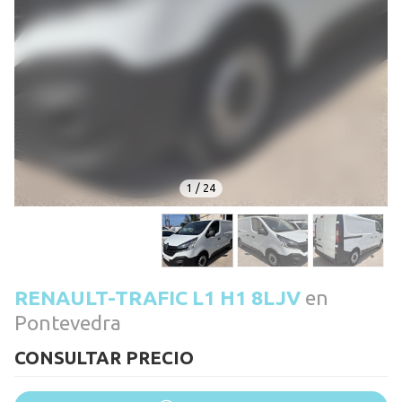
1
/
24
RENAULT-TRAFIC L1 H1 8LJV
en
Pontevedra
CONSULTAR PRECIO