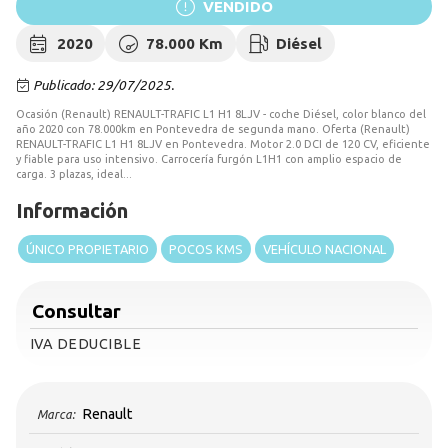
VENDIDO
2020
78.000 Km
Diésel
Publicado: 29/07/2025.
Ocasión (Renault) RENAULT-TRAFIC L1 H1 8LJV - coche Diésel, color blanco del
año 2020 con 78.000km en Pontevedra de segunda mano. Oferta (Renault)
RENAULT-TRAFIC L1 H1 8LJV en Pontevedra. Motor 2.0 DCI de 120 CV, eficiente
y fiable para uso intensivo. Carrocería furgón L1H1 con amplio espacio de
carga. 3 plazas, ideal...
Información
ÚNICO PROPIETARIO
POCOS KMS
VEHÍCULO NACIONAL
Consultar
IVA DEDUCIBLE
Renault
Marca: