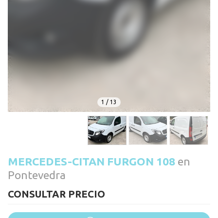
1
/
13
MERCEDES-CITAN FURGON 108
en
Pontevedra
CONSULTAR PRECIO