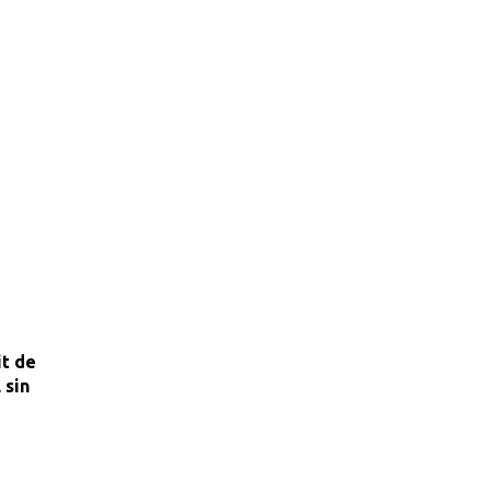
it de
 sin