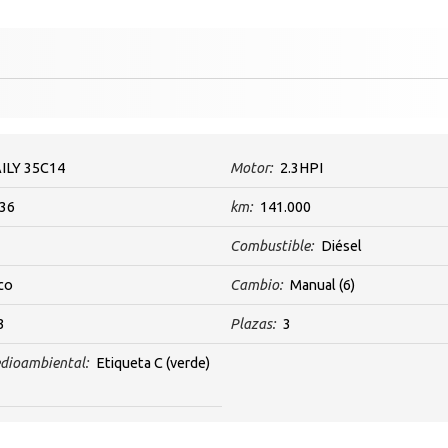
ILY 35C14
Motor:
2.3HPI
36
km:
141.000
Combustible:
Diésel
co
Cambio:
Manual
(6)
3
Plazas:
3
dioambiental:
Etiqueta C (verde)