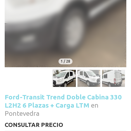
1
/
28
Ford-Transit Trend Doble Cabina 330
L2H2 6 Plazas + Carga LTM
en
Pontevedra
CONSULTAR PRECIO