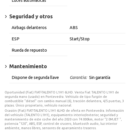
Luces automáticas
Seguridad y otros
Airbags delanteros
ABS
ESP
Start/Stop
Rueda de repuesto
Mantenimiento
Dispone de segunda llave
Garantia:
Sin garantía
Oportunidad (Fiat) FIAT-TALENTO L1H1 6LHD. Venta Fiat TALENTO L1H1 de
segunda mano (usado) en Pontevedra. Vehículo de tipo furgón de
combustible "diésel" con cambio manual (6), tracción delantera, 4/5 puertas, 3
plazas. Único propietario, vehículo nacional.
Ocasión (Fiat) FIAT-TALENTO L1H1 6LHD de oferta en Pontevedra. Información
del vehículo (TALENTO L1H1), equipamiento interior/exterior, seguridad y
mantenimiento de este coche del año 2020 con 74.000km, motor "2.0MJET ",
potencia "120", ABS, ESP, control de crucero, bluetooth audio, luz interior
ambiente, manos libres, sensores de aparcamiento traseros.