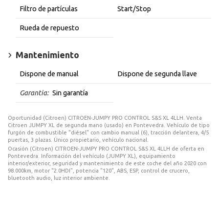
Filtro de partículas
Start/Stop
Rueda de repuesto
Mantenimiento
Dispone de manual
Dispone de segunda llave
Garantia:
Sin garantía
Oportunidad (Citroen) CITROEN-JUMPY PRO CONTROL S&S XL 4LLH. Venta
Citroen JUMPY XL de segunda mano (usado) en Pontevedra. Vehículo de tipo
furgón de combustible "diésel" con cambio manual (6), tracción delantera, 4/5
puertas, 3 plazas. Único propietario, vehículo nacional.
Ocasión (Citroen) CITROEN-JUMPY PRO CONTROL S&S XL 4LLH de oferta en
Pontevedra. Información del vehículo (JUMPY XL), equipamiento
interior/exterior, seguridad y mantenimiento de este coche del año 2020 con
98.000km, motor "2.0HDI", potencia "120", ABS, ESP, control de crucero,
bluetooth audio, luz interior ambiente.