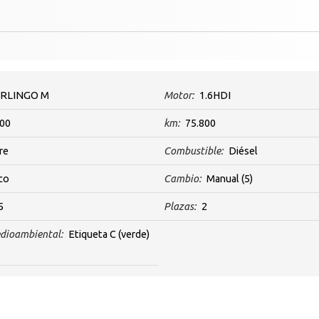
RLINGO M
Motor:
1.6HDI
00
km:
75.800
re
Combustible:
Diésel
co
Cambio:
Manual
(5)
5
Plazas:
2
dioambiental:
Etiqueta C (verde)